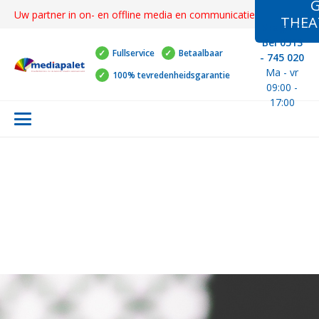
G
Uw partner in on- en offline media en communicatie
THEA
Vragen?
Bel 0513
Fullservice
Betaalbaar
- 745 020
Ma - vr
100% tevredenheidsgarantie
09:00 -
17:00