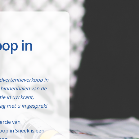
op in
advertentieverkoop in
 binnenhalen van de
tie in uw krant,
ag met u in gesprek!
ercie van
oop in Sneek is een