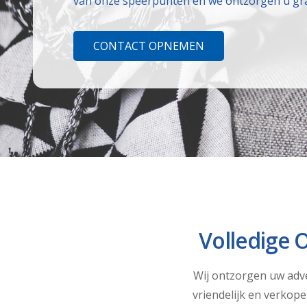
van onze speerpunten en we ontzorgen u gr
CONTACT OPNEMEN
Volledige 
Wij ontzorgen uw adve
vriendelijk en verkop