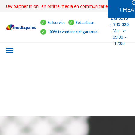
G
Uw partner in on- en offline media en communicatie
THEA
Vragen?
Bel 0513
Fullservice
Betaalbaar
- 745 020
Ma - vr
100% tevredenheidsgarantie
09:00 -
17:00