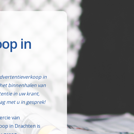
op in
advertentieverkoop in
het binnenhalen van
tentie in uw krant,
ag met u in gesprek!
ercie van
oop in Drachten is