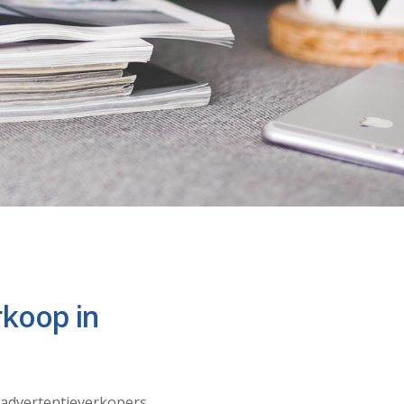
rkoop in
 advertentieverkopers